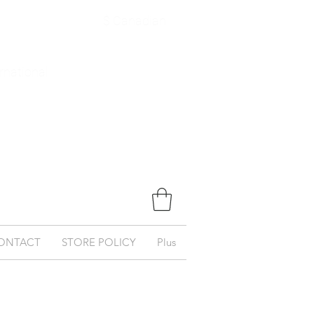
$ Canadian
ernational
ONTACT
STORE POLICY
Plus