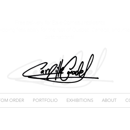
Free delivery for Baie-Comeau residents
hipping fees apply for the rest of Quebec, Canada, and int
destinations)
TOM ORDER
PORTFOLIO
EXHIBITIONS
ABOUT
C