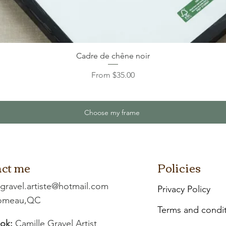
Cadre de chêne noir
Sale Price
From
$35.00
Choose my frame
ct me
Policies
.gravel.artiste@hotmail.com
Privacy Policy
Comeau,QC
Terms and condi
ok:
Camille Gravel Artist