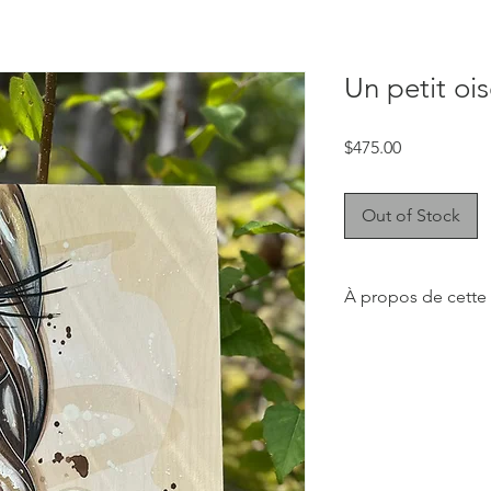
Un petit oi
Price
$475.00
Out of Stock
À propos de cette
Cette collection don
réconfortante et dou
soit dans la cuisine, 