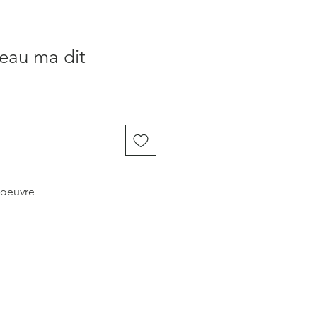
seau ma dit
 oeuvre
nera une touche chaleureuse,
ce à votre pièce préférée, que ce
le salon ou votre bureau.