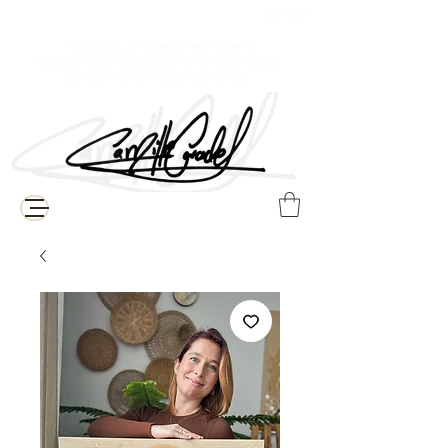
$ Canadian
Free delivery for Baie-Comeau residents
(Additional shipping fees apply for the rest of Quebec,
Canada, and international destinations)