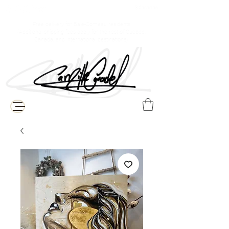
$ Canadian
Free delivery for Baie-Comeau residents
(Additional shipping fees apply for the rest of Quebec,
Canada, and international destinations)