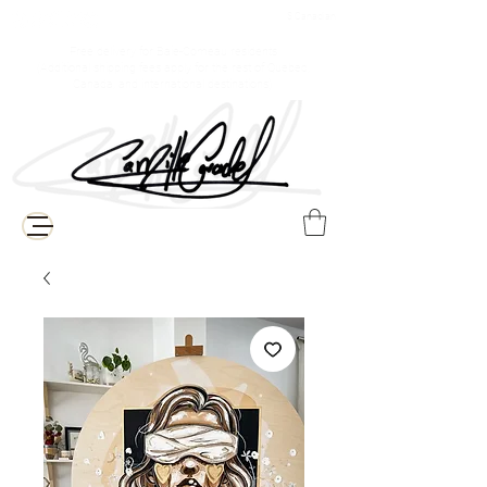
$ Canadian
Free delivery for Baie-Comeau residents
(Additional shipping fees apply for the rest of Quebec,
Canada, and international destinations)