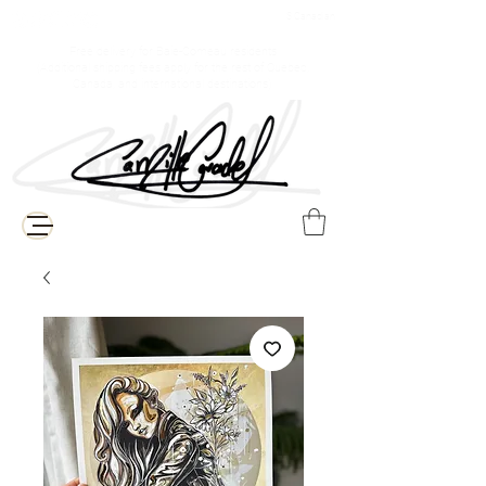
$ Canadian
Free delivery for Baie-Comeau residents
(Additional shipping fees apply for the rest of Quebec,
Canada, and international destinations)