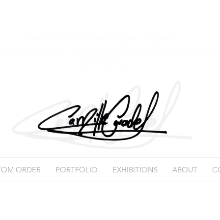
Free delivery for Baie-Comeau residents
hipping fees apply for the rest of Quebec, Canada, and int
destinations)
TOM ORDER
PORTFOLIO
EXHIBITIONS
ABOUT
C