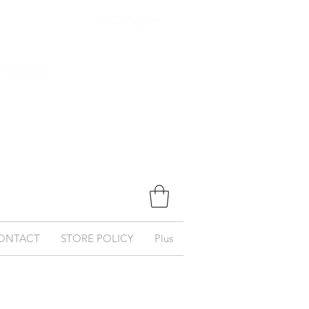
$ Canadian
ernational
ONTACT
STORE POLICY
Plus