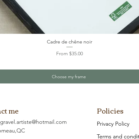
Cadre de chêne noir
Sale Price
From
$35.00
Choose my frame
ct me
Policies
.gravel.artiste@hotmail.com
Privacy Policy
Comeau,QC
Terms and condi