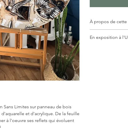
À propos de cette
Cette collection don
En exposition à l'
réconfortante et dou
soit dans la cuisine, 
Cette oeuvre est en 
Comeau! Allez la voi
on Sans Limites sur panneau de bois
d'aquarelle et d'acrylique. De la feuille
r à l'oeuvre ses reflets qui évoluent
e!