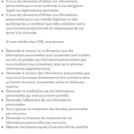
Il nous est nécessaire d'utiliser vos Informations
personnelles pour nous conformer à une obligation
légale ou réglementaire pertinente
Il nous est nécessaire d’utiliser vos Informations
personnelles pour nos intérêts légitimes en tant
qu'entreprise, à condition que cette utilisation soit à
tout moment proportionnée et respectueuse de vos
droits à la vie privée.
Si vous résidez dans l'UE, vous pouvez
Demander à recevoir la confirmation que des
Informations personnelles vous concernant sont traitées
ou non, et accéder aux Informations personnelles que
nous stockons vous concernant, ainsi qu'à certaines
informations supplémentaires
Demander à recevoir des Informations personnelles que
vous nous fournissez directement à titre volontaire dans
un format structuré, couramment utilisé et lisible par
machine
Demander la rectification de vos Informations
personnelles qui sont sous notre contrôle
Demander l'effacement de vos Informations
personnelles
Vous opposer au traitement des données personnelles
par nos soins
Demander la limitation du traitement de vos
Informations personnelles par nos soins
Déposer une plainte auprès d'une autorité de contrôle