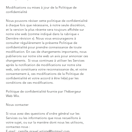
Modifications ou mises à jour de la Politique de
confidentialité
Nous pouvons réviser cette politique de confidentialité
à chaque fois que nécessaire, à notre seule discrétion,
et la version la plus récente sera toujours affichée sur
notre site web (comme indiqué dans la rubrique «
Dernière révision »). Nous vous encourageons à
consulter régulièrement la présente Politique de
confidentialité pour prendre connaissance de toute
modification. En cas de changements importants, nous
publierons sur notre site web un avis pour annoncer ces
changements. Si vous continuez à utiliser les Services
après la notification de modifications sur notre site
web, cela constituera votre reconnaissance de, et votre
consentement à, ces modifications de la Politique de
confidentialité et votre accord à être lié(e) par les
conditions de ces modifications.
Politique de confidentialité fournie par l'hébergeur
Web Wix.
Nous contacter
Si vous avez des questions d'ordre général sur les
Services ou les informations que nous recueillons à
votre sujet, ou sur la manière dont nous les utilisons,
contactez-nous :
E-mail :
camille.gravel.artiste@hotmail.com