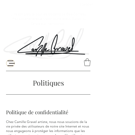
$ Canadien
Livraison gratuite pour les résidents de Baie-Comeau
( Frais supplémentaires de livraison pour le reste du Québec, du
Canada et à l'internationale )
Politiques
Politique de confidentialité
Chez Camille Gravel artiste, nous nous soucions de la
vie privée des utilisateurs de notre site Internet et nous
nous engageons à protéger les informations que les