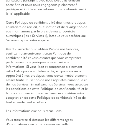
utilisateurs partagent avec nous lorsqu’ils utilisent
notre Site et nous nous engageons pleinement à
protéger et à utiliser vos informations conformément à
la loi applicable.
Cette Politique de confidentialité décrit nos pratiques
en matière de recueil, d'utilisation et de divulgation de
vos informations par le biais de nos propriétés
numériques (les « Services »), lorsque vous accédez aux
Services depuis votre appareil.
Avant d'accéder ou d'utiliser l'un de nos Services,
veuillez lire attentivement cette Politique de
confidentialité et vous assurer que vous comprenez
parfaitement nos pratiques concernant vos
informations. Si vous lisez et comprenez pleinement
cette Politique de confidentialité, et que vous restez
opposé(e) à nos pratiques, vous devez immédiatement
cesser toute utilisation de nos Propriétés numérique et
de nos Services. En utilisant nos Services, vous acceptez
les conditions de cette Politique de confidentialité et le
fait de continuer à utiliser les Services constitue votre
acceptation de cette Politique de confidentialité et de
tout amendement à celle-ci.
Les informations que nous recueillons
Vous trouverez ci-dessous les différents types
d'informations que nous pouvons recueillir.