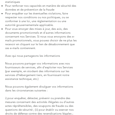
statistiques
Pour renforcer nos capacités en matière de sécurité des
données et de prévention de la fraude
Pour enquêter sur les éventuelles violations, faire
respecter nos conditions ou nos politiques, ou se
conformer à une loi, une réglementation ou une
autorité gouvernementale applicable.
Pour vous envoyer des mises à jour, des avis, des
documents promotionnels et d'autres informations
concernant nos Services. Si nous vous envoyons des e-
mails promotionnels, vous pouvez choisir de ne plus les
recevoir en cliquant sur le lien de désabonnement que
ces e-mails contiennent.
Avec qui nous partageons les informations
Nous pouvons partager vos informations avec nos
fournisseurs de services, afin d'exploiter nos Services
(par exemple, en stockant des informations sur les
services d'hébergement tiers, en fournissant notre
assistance technique, etc.)
Nous pouvons également divulguer vos informations
dans les circonstances suivantes :
i) pour enquêter, détecter, prévenir ou prendre des
mesures concernant des activités illégales ou d'autres
actes répréhensibles, des soupçons de fraude ou des
questions de sécurité ; (ii) pour établir ou exercer nos
droits de défense contre des revendications légales ;