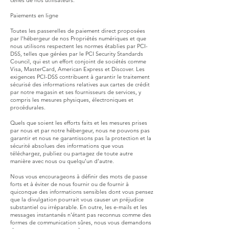
celles de nos utilisateurs.
Paiements en ligne
Toutes les passerelles de paiement direct proposées
par l'hébergeur de nos Propriétés numériques et que
nous utilisons respectent les normes établies par PCI-
DSS, telles que gérées par le PCI Security Standards
Council, qui est un effort conjoint de sociétés comme
Visa, MasterCard, American Express et Discover. Les
exigences PCI-DSS contribuent à garantir le traitement
sécurisé des informations relatives aux cartes de crédit
par notre magasin et ses fournisseurs de services, y
compris les mesures physiques, électroniques et
procédurales.
Quels que soient les efforts faits et les mesures prises
par nous et par notre hébergeur, nous ne pouvons pas
garantir et nous ne garantissons pas la protection et la
sécurité absolues des informations que vous
téléchargez, publiez ou partagez de toute autre
manière avec nous ou quelqu’un d’autre.
Nous vous encourageons à définir des mots de passe
forts et à éviter de nous fournir ou de fournir à
quiconque des informations sensibles dont vous pensez
que la divulgation pourrait vous causer un préjudice
substantiel ou irréparable. En outre, les e-mails et les
messages instantanés n'étant pas reconnus comme des
formes de communication sûres, nous vous demandons