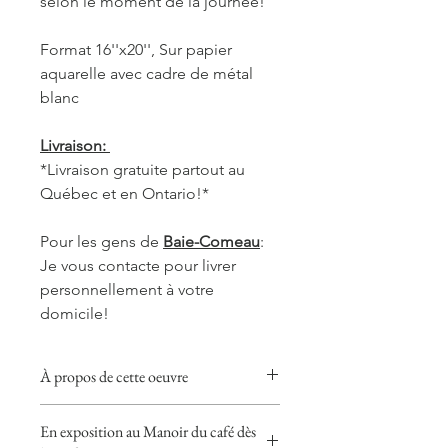
selon le moment de la journée!
Format 16''x20'', Sur papier
aquarelle avec cadre de métal
blanc
Livraison:
*Livraison gratuite partout au
Québec et en Ontario!*
Pour les gens de
Baie-Comeau
:
Je vous contacte pour livrer
personnellement à votre
domicile!
À propos de cette oeuvre
Cette collection donnera une touche
En exposition au Manoir du café dès
chaleureuse, réconfortante et douce