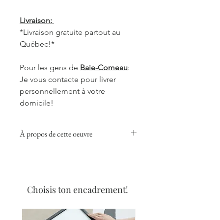
Livraison:
*Livraison gratuite partout au
Québec!*
Pour les gens de
Baie-Comeau
:
Je vous contacte pour livrer
personnellement à votre
domicile!
À propos de cette oeuvre
Cette collection donnera une touche
chaleureuse, réconfortante et douce
à votre pièce préférée, que ce soit
dans la cuisine, le salon ou votre
Choisis ton encadrement!
bureau.
Les aquarelles de café sont réalisées
avec nul autre que le meilleur café de