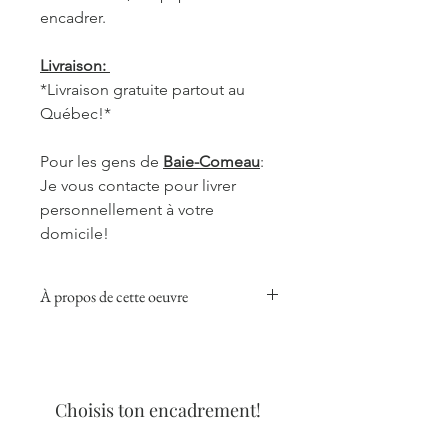
encadrer.
Livraison:
*Livraison gratuite partout au
Québec!*
Pour les gens de
Baie-Comeau
:
Je vous contacte pour livrer
personnellement à votre
domicile!
À propos de cette oeuvre
Cette collection donnera une touche
chaleureuse, réconfortante et douce
à votre pièce préférée, que ce soit
dans la cuisine, le salon ou votre
Choisis ton encadrement!
bureau.
Les aquarelles de café sont réalisées