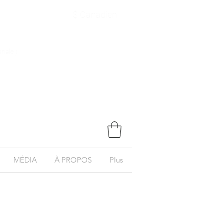
$ Canadien
onale )
MÉDIA
À PROPOS
Plus