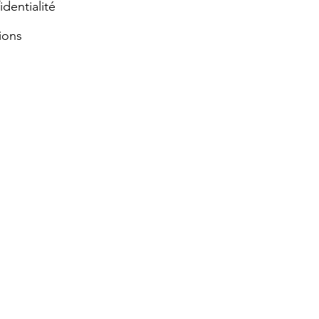
identialité
ions