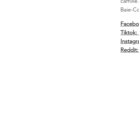
camille
Baie-
Facebo
Tiktok
Instagr
Reddit