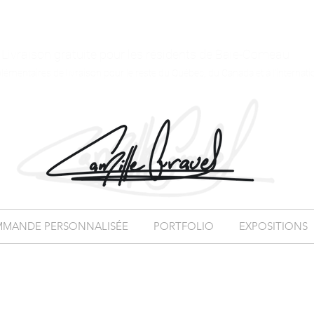
Livraison gratuite pour les résidents de Baie-Comeau
plémentaires de livraison pour le reste du Québec, du Canada et à l'internati
MANDE PERSONNALISÉE
PORTFOLIO
EXPOSITIONS