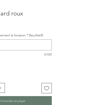
nard roux
nant la livraison ? (facultatif)
0/500
r
mmander et payer