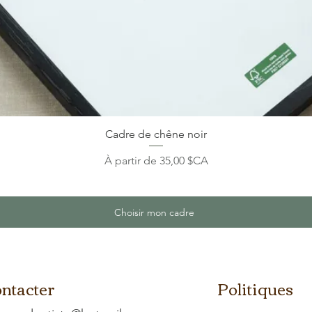
Cadre de chêne noir
Prix promotionnel
À partir de
35,00 $CA
Choisir mon cadre
ntacter
Politiques