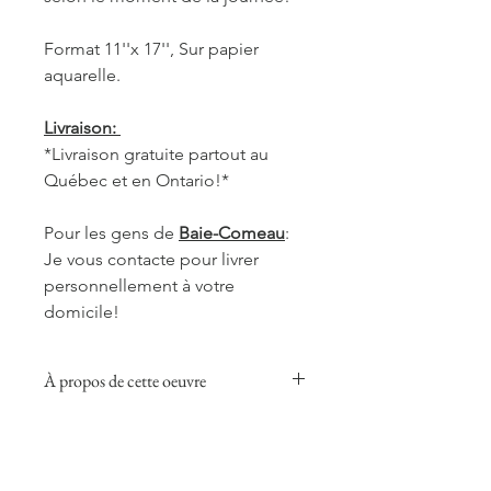
Format 11''x 17'', Sur papier
aquarelle.
Livraison:
*Livraison gratuite partout au
Québec et en Ontario!*
Pour les gens de
Baie-Comeau
:
Je vous contacte pour livrer
personnellement à votre
domicile!
À propos de cette oeuvre
Cette collection donnera une touche
chaleureuse, réconfortante et douce
à votre pièce préférée, que ce soit