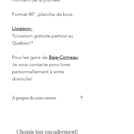
Format 40'', planche de bois.
Livraison:
*Livraison gratuite partout au
Québec!*
Pour les gens de
Baie-Comeau
:
Je vous contacte pour livrer
personnellement à votre
domicile!
À propos de cette oeuvre
Cette collection donnera une touche
chaleureuse, réconfortante et douce
à votre pièce préférée, que ce soit
dans la cuisine, le salon ou votre
Choisis ton encadrement!