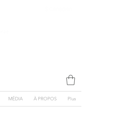
$ Canadien
onale )
MÉDIA
À PROPOS
Plus