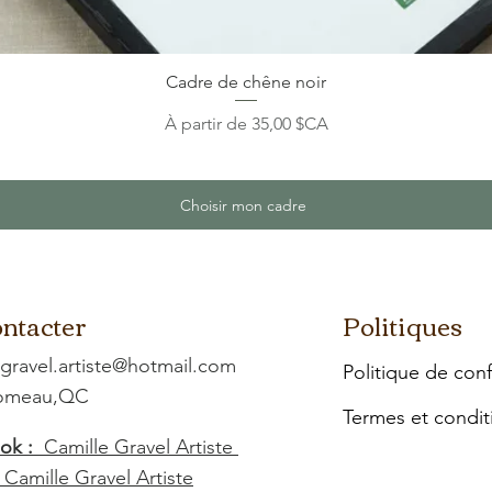
Cadre de chêne noir
Prix promotionnel
À partir de
35,00 $CA
Choisir mon cadre
ntacter
Politiques
.gravel.artiste@hotmail.com
Politique de conf
Comeau,QC
Termes et condit
ok :
Camille Gravel Artiste
:
Camille Gravel Artiste