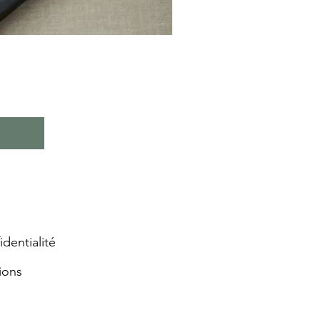
identialité
ions