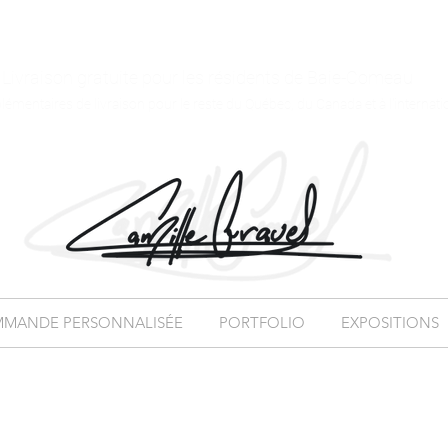
Livraison gratuite pour les résidents de Baie-Comeau
plémentaires de livraison pour le reste du Québec, du Canada et à l'internati
MANDE PERSONNALISÉE
PORTFOLIO
EXPOSITIONS