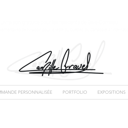
Livraison gratuite pour les résidents de Baie-Comeau
plémentaires de livraison pour le reste du Québec, du Canada et à l'internati
MANDE PERSONNALISÉE
PORTFOLIO
EXPOSITIONS