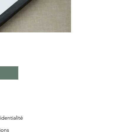
identialité
ions