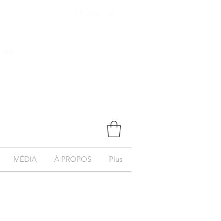
$ Canadien
onale )
MÉDIA
À PROPOS
Plus