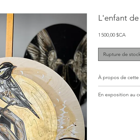
L'enfant de
Prix
1 500,00 $CA
Rupture de stoc
À propos de cette
Cette collection don
En exposition au c
réconfortante et dou
soit dans la cuisine, 
Cette oeuvre est en 
Signatures de Baie-
Allez la voir de vos y