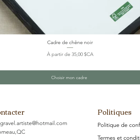
Cadre de chêne noir
Prix promotionnel
À partir de
35,00 $CA
Choisir mon cadre
ntacter
Politiques
.gravel.artiste@hotmail.com
Politique de conf
Comeau,QC
Termes et condit