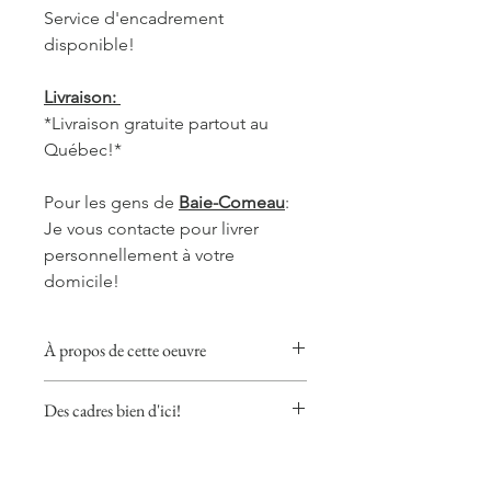
Service d'encadrement
disponible!
Livraison:
*Livraison gratuite partout au
Québec!*
Pour les gens de
Baie-Comeau
:
Je vous contacte pour livrer
personnellement à votre
domicile!
À propos de cette oeuvre
Cette collection donnera une touche
Des cadres bien d'ici!
chaleureuse, réconfortante et douce
à votre pièce préférée, que ce soit
J'utilise les cadres d'Opposite Wall.
dans la cuisine, le salon ou votre
J'ai choisi leurs cadres puisqu'ils sont
bureau.