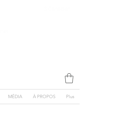
$ Canadien
onale )
MÉDIA
À PROPOS
Plus