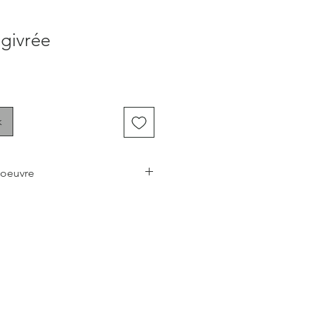
givrée
k
 oeuvre
nera une touche chaleureuse,
ce à votre pièce préférée, que ce
le salon ou votre bureau.