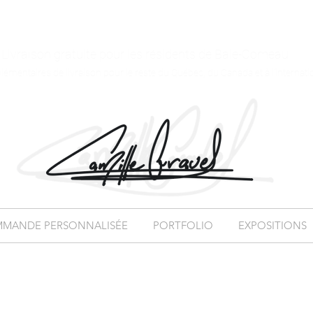
Livraison gratuite pour les résidents de Baie-Comeau
plémentaires de livraison pour le reste du Québec, du Canada et à l'internati
MANDE PERSONNALISÉE
PORTFOLIO
EXPOSITIONS