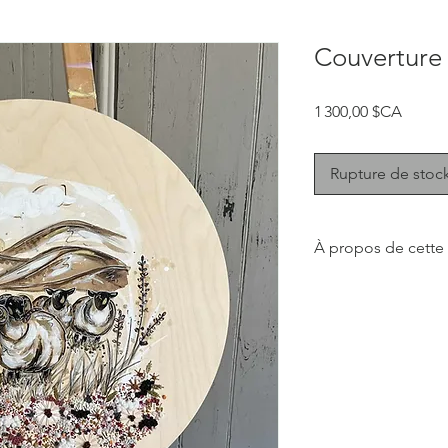
Couverture 
Prix
1 300,00 $CA
Rupture de stoc
À propos de cette
Cette collection don
réconfortante et dou
soit dans la cuisine, 