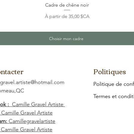
Cadre de chêne noir
Prix promotionnel
À partir de
35,00 $CA
Choisir mon cadre
ntacter
Politiques
.gravel.artiste@hotmail.com
Politique de conf
Comeau,QC
Termes et condit
ok :
Camille Gravel Artiste
:
Camille Gravel Artiste
am:
Camillegravelartiste
:
Camille Gravel Artiste