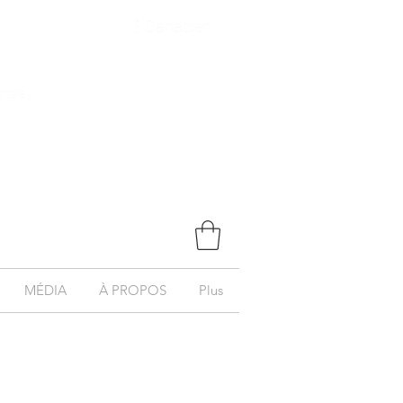
$ Canadien
onale )
MÉDIA
À PROPOS
Plus