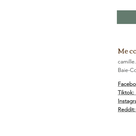
Me co
camille
Baie-
Facebo
Tiktok
Instagr
Reddit