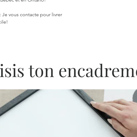
: Je vous contacte pour livrer
ile!
isis ton encadrem