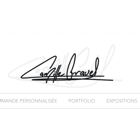
Livraison gratuite pour les résidents de Baie-Comeau
plémentaires de livraison pour le reste du Québec, du Canada et à l'internati
MANDE PERSONNALISÉE
PORTFOLIO
EXPOSITIONS