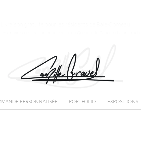
Livraison gratuite pour les résidents de Baie-Comeau
plémentaires de livraison pour le reste du Québec, du Canada et à l'internati
MANDE PERSONNALISÉE
PORTFOLIO
EXPOSITIONS