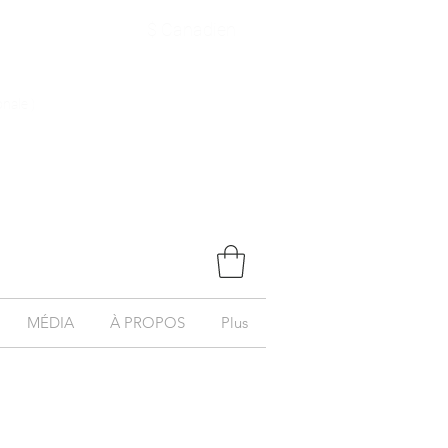
$ Canadien
onale )
MÉDIA
À PROPOS
Plus