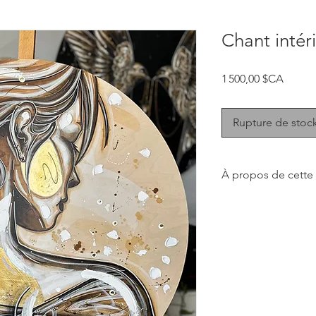
Chant intér
Prix
1 500,00 $CA
Rupture de stoc
À propos de cette
Cette collection don
réconfortante et dou
soit dans la cuisine, 