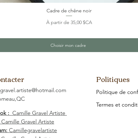
Cadre de chêne noir
Prix promotionnel
À partir de
35,00 $CA
Choisir mon cadre
ntacter
Politiques
.gravel.artiste@hotmail.com
Politique de conf
Comeau,QC
Termes et condit
ok :
Camille Gravel Artiste
:
Camille Gravel Artiste
am:
Camillegravelartiste