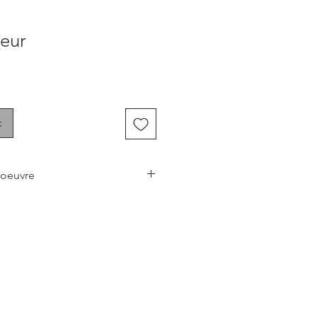
ieur
k
 oeuvre
nera une touche chaleureuse,
ce à votre pièce préférée, que ce
le salon ou votre bureau.