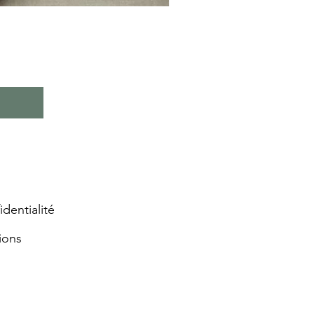
identialité
ions