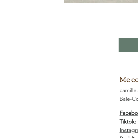
Me co
camille
Baie-
Facebo
Tiktok
Instagr