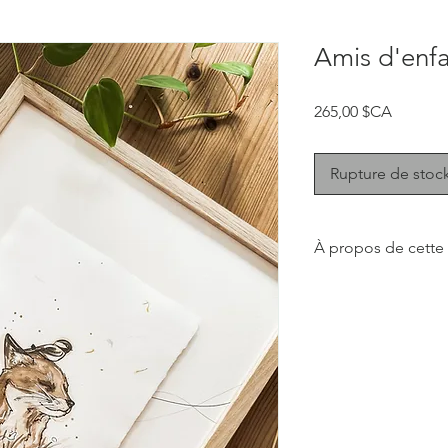
Amis d'enf
Prix
265,00 $CA
Rupture de stoc
À propos de cette
Cette collection don
réconfortante et dou
soit dans la cuisine, 
Les aquarelles de caf
le meilleur café de 
café! J'aime l'aspect
encore plus l'odeur 