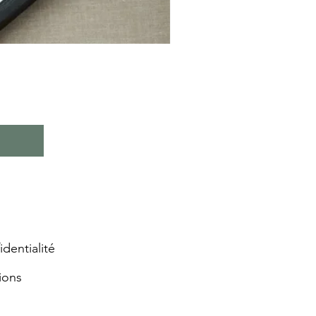
identialité
ions