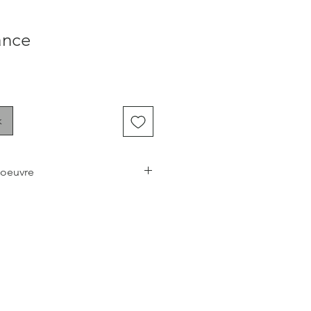
ance
k
 oeuvre
nera une touche chaleureuse,
ce à votre pièce préférée, que ce
le salon ou votre bureau.
é sont réalisées avec nul autre que
la Côte-Nord! Celui du Manoir du
 délicat que permet le café, et
au moment de la création!