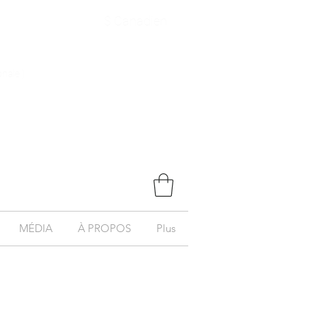
$ Canadien
onale )
MÉDIA
À PROPOS
Plus