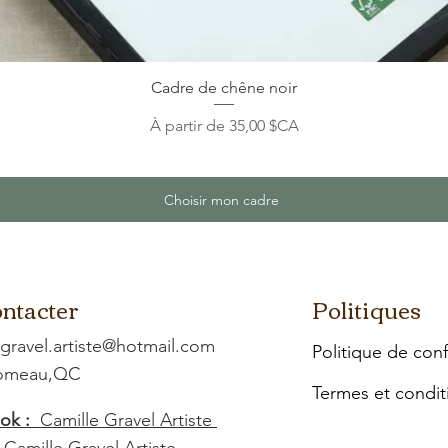
Cadre de chêne noir
Prix promotionnel
À partir de
35,00 $CA
Choisir mon cadre
ntacter
Politiques
.gravel.artiste@hotmail.com
Politique de conf
Comeau,QC
Termes et condit
ok :
Camille Gravel Artiste