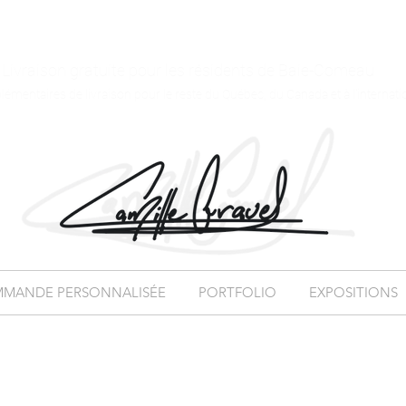
Livraison gratuite pour les résidents de Baie-Comeau
plémentaires de livraison pour le reste du Québec, du Canada et à l'internati
MANDE PERSONNALISÉE
PORTFOLIO
EXPOSITIONS